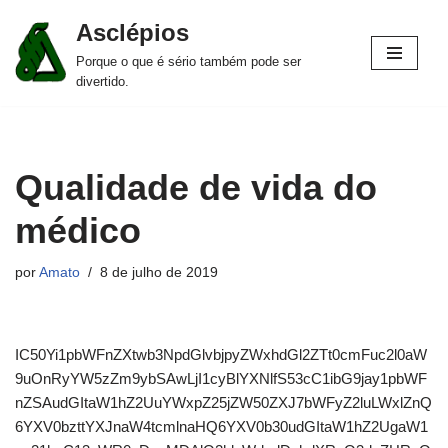
Asclépios
Pular
Porque o que é sério também pode ser
para
divertido.
o
conteúdo
Qualidade de vida do
médico
por
Amato
8 de julho de 2019
IC50Yi1pbWFnZXtwb3NpdGlvbjpyZWxhdGl2ZTt0cmFuc2l0aW
9uOnRyYW5zZm9ybSAwLjI1cyBlYXNlfS53cC1ibG9jay1pbWF
nZSAudGItaW1hZ2UuYWxpZ25jZW50ZXJ7bWFyZ2luLWxlZnQ
6YXV0bzttYXJnaW4tcmlnaHQ6YXV0b30udGItaW1hZ2UgaW1