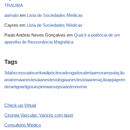
TRAUMA
aamato
em
Lista de Sociedades Médicas
Cayres
em
Lista de Sociedades Médicas
Paulo Antônio Neves Gonçalves
em
Qual é a potência de um
aparelho de Ressonância Magnética
Tags
3d
abscesso
absurdo
adipócitos
advogados
alerta
amor
amputação
anatomia
anestesia
anestesiologia
anestesista
animação
app
apren
der
artigo
artigos
aspirina
assepsia
astronomia
Check-up Virtual
Cirurgia Vascular: Varizes com laser
Consultório Médico