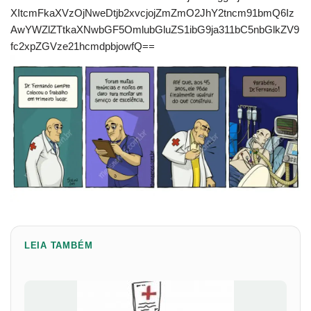
XItcmFkaXVzOjNweDtjb2xvcjojZmZmO2JhY2tncm91bmQ6Iz
AwYWZlZTtkaXNwbGF5OmlubGluZS1ibG9ja311bC5nbGlkZV9
fc2xpZGVze21hcmdpbjowfQ==
LEIA TAMBÉM