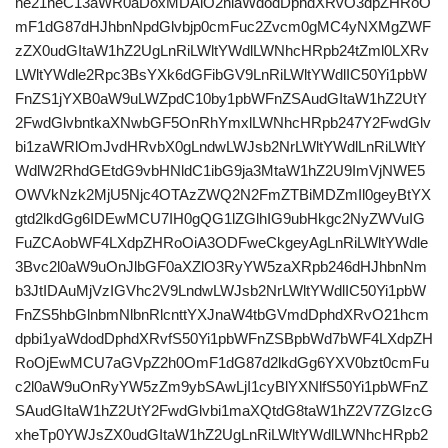
ne21heC13aWR0aDoxMDAlO2hlaWdodDphdXRvO3dpZHRoO
mF1dG87dHJhbnNpdGlvbjp0cmFuc2Zvcm0gMC4yNXMgZWF
zZX0udGItaW1hZ2UgLnRiLWltYWdlLWNhcHRpb24tZml0LXRv
LWltYWdle2Rpc3BsYXk6dGFibGV9LnRiLWltYWdlIC50Yi1pbW
FnZS1jYXB0aW9uLWZpdC10by1pbWFnZSAudGItaW1hZ2UtY
2FwdGlvbntkaXNwbGF5OnRhYmxlLWNhcHRpb247Y2FwdGlv
bi1zaWRlOmJvdHRvbX0gLndwLWJsb2NrLWltYWdlLnRiLWltY
WdlW2RhdGEtdG9vbHNldC1ibG9ja3MtaW1hZ2U9ImVjNWE5
OWVkNzk2MjU5Njc4OTAzZWQ2N2FmZTBiMDZmIl0geyBtYX
gtd2lkdGg6IDEwMCU7IH0gQG1lZGlhIG9ubHkgc2NyZWVuIG
FuZCAobWF4LXdpZHRoOiA3ODFweCkgeyAgLnRiLWltYWdle
3Bvc2l0aW9uOnJlbGF0aXZlO3RyYW5zaXRpb246dHJhbnNm
b3JtIDAuMjVzIGVhc2V9LndwLWJsb2NrLWltYWdlIC50Yi1pbW
FnZS5hbGlnbmNlbnRlcnttYXJnaW4tbGVmdDphdXRvO21hcm
dpbi1yaWdodDphdXRvfS50Yi1pbWFnZSBpbWd7bWF4LXdpZH
RoOjEwMCU7aGVpZ2h0OmF1dG87d2lkdGg6YXV0bzt0cmFu
c2l0aW9uOnRyYW5zZm9ybSAwLjI1cyBlYXNlfS50Yi1pbWFnZ
SAudGItaW1hZ2UtY2FwdGlvbi1maXQtdG8taW1hZ2V7ZGlzcG
xheTp0YWJsZX0udGItaW1hZ2UgLnRiLWltYWdlLWNhcHRpb2