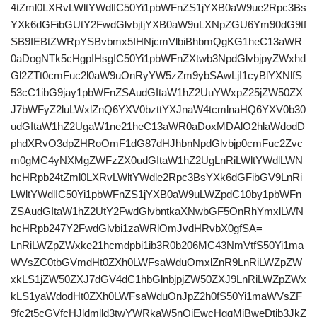
4tZml0LXRvLWltYWdlIC50Yi1pbWFnZS1jYXB0aW9ue2Rpc3Bs
YXk6dGFibGUtY2FwdGlvbjtjYXB0aW9uLXNpZGU6Ym90dG9tf
SB9IEBtZWRpYSBvbmx5IHNjcmVlbiBhbmQgKG1heC13aWR
0aDogNTk5cHgpIHsgIC50Yi1pbWFnZXtwb3NpdGlvbjpyZWxhd
Gl2ZTt0cmFuc2l0aW9uOnRyYW5zZm9ybSAwLjI1cyBlYXNlfS
53cC1ibG9jay1pbWFnZSAudGItaW1hZ2UuYWxpZ25jZW50ZX
J7bWFyZ2luLWxlZnQ6YXV0bzttYXJnaW4tcmlnaHQ6YXV0b30
udGItaW1hZ2UgaW1ne21heC13aWR0aDoxMDAlO2hlaWdodD
phdXRvO3dpZHRoOmF1dG87dHJhbnNpdGlvbjp0cmFuc2Zvc
m0gMC4yNXMgZWFzZX0udGItaW1hZ2UgLnRiLWltYWdlLWN
hcHRpb24tZml0LXRvLWltYWdle2Rpc3BsYXk6dGFibGV9LnRi
LWltYWdlIC50Yi1pbWFnZS1jYXB0aW9uLWZpdC10by1pbWFn
ZSAudGItaW1hZ2UtY2FwdGlvbntkaXNwbGF5OnRhYmxlLWN
hcHRpb247Y2FwdGlvbi1zaWRlOmJvdHRvbX0gfSA=
LnRiLWZpZWxke21hcmdpbi1ib3R0b206MC43NmVtfS50Yi1ma
WVsZC0tbGVmdHt0ZXh0LWFsaWduOmxlZnR9LnRiLWZpZW
xkLS1jZW50ZXJ7dGV4dC1hbGlnbjpjZW50ZXJ9LnRiLWZpZWx
kLS1yaWdodHt0ZXh0LWFsaWduOnJpZ2h0fS50Yi1maWVsZF
9fc2t5cGVfcHJldmlld3twYWRkaW5nOjEwcHggMjBweDtib3JkZ