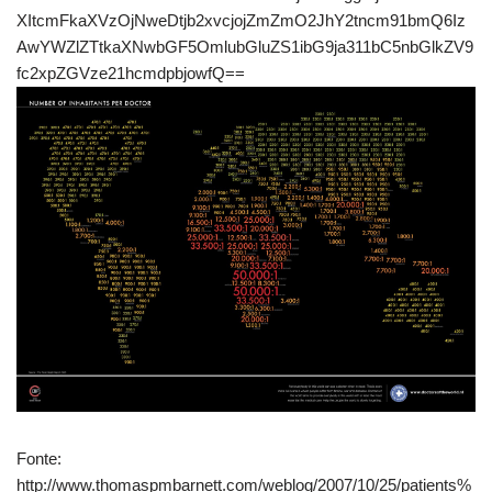
XItcmFkaXVzOjNweDtjb2xvcjojZmZmO2JhY2tncm91bmQ6Iz
AwYWZlZTtkaXNwbGF5OmlubGluZS1ibG9ja311bC5nbGlkZV9
fc2xpZGVze21hcmdpbjowfQ==
Fonte:
http://www.thomaspmbarnett.com/weblog/2007/10/25/patients%