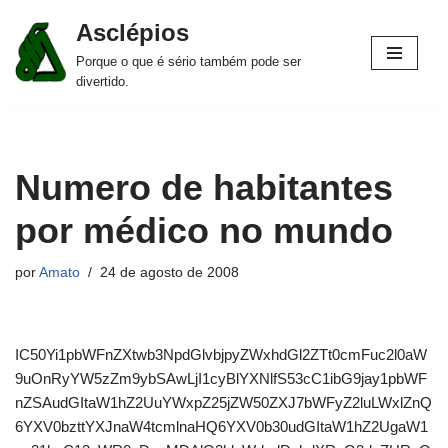
Asclépios
Pular
Porque o que é sério também pode ser
para
divertido.
o
conteúdo
Numero de habitantes
por médico no mundo
por
Amato
24 de agosto de 2008
IC50Yi1pbWFnZXtwb3NpdGlvbjpyZWxhdGl2ZTt0cmFuc2l0aW
9uOnRyYW5zZm9ybSAwLjI1cyBlYXNlfS53cC1ibG9jay1pbWF
nZSAudGItaW1hZ2UuYWxpZ25jZW50ZXJ7bWFyZ2luLWxlZnQ
6YXV0bzttYXJnaW4tcmlnaHQ6YXV0b30udGItaW1hZ2UgaW1