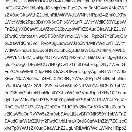
ne21heC13aWR0aDoxMDAlO2hlaWdodDphdXRvO3dpZHRoO
mF1dG87dHJhbnNpdGlvbjp0cmFuc2Zvcm0gMC4yNXMgZWF
zZX0udGItaW1hZ2UgLnRiLWltYWdlLWNhcHRpb24tZml0LXRv
LWltYWdle2Rpc3BsYXk6dGFibGV9LnRiLWltYWdlIC50Yi1pbW
FnZS1jYXB0aW9uLWZpdC10by1pbWFnZSAudGItaW1hZ2UtY
2FwdGlvbntkaXNwbGF5OnRhYmxlLWNhcHRpb247Y2FwdGlv
bi1zaWRlOmJvdHRvbX0gLndwLWJsb2NrLWltYWdlLnRiLWltY
WdlW2RhdGEtdG9vbHNldC1ibG9ja3MtaW1hZ2U9ImVjNWE5
OWVkNzk2MjU5Njc4OTAzZWQ2N2FmZTBiMDZmIl0geyBtYX
gtd2lkdGg6IDEwMCU7IH0gQG1lZGlhIG9ubHkgc2NyZWVuIG
FuZCAobWF4LXdpZHRoOiA3ODFweCkgeyAgLnRiLWltYWdle
3Bvc2l0aW9uOnJlbGF0aXZlO3RyYW5zaXRpb246dHJhbnNm
b3JtIDAuMjVzIGVhc2V9LndwLWJsb2NrLWltYWdlIC50Yi1pbW
FnZS5hbGlnbmNlbnRlcnttYXJnaW4tbGVmdDphdXRvO21hcm
dpbi1yaWdodDphdXRvfS50Yi1pbWFnZSBpbWd7bWF4LXdpZH
RoOjEwMCU7aGVpZ2h0OmF1dG87d2lkdGg6YXV0bzt0cmFu
c2l0aW9uOnRyYW5zZm9ybSAwLjI1cyBlYXNlfS50Yi1pbWFnZ
SAudGItaW1hZ2UtY2FwdGlvbi1maXQtdG8taW1hZ2V7ZGlzcG
xheTp0YWJsZX0udGItaW1hZ2UgLnRiLWltYWdlLWNhcHRpb2