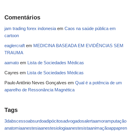
Comentários
jam trading forex indonesia
em
Caos na saúde pública em
cartoon
eaglercraft
em
MEDICINA BASEADA EM EVIDÊNCIAS SEM
TRAUMA
aamato
em
Lista de Sociedades Médicas
Cayres
em
Lista de Sociedades Médicas
Paulo Antônio Neves Gonçalves
em
Qual é a potência de um
aparelho de Ressonância Magnética
Tags
3d
abscesso
absurdo
adipócitos
advogados
alerta
amor
amputação
anatomia
anestesia
anestesiologia
anestesista
animação
app
apren