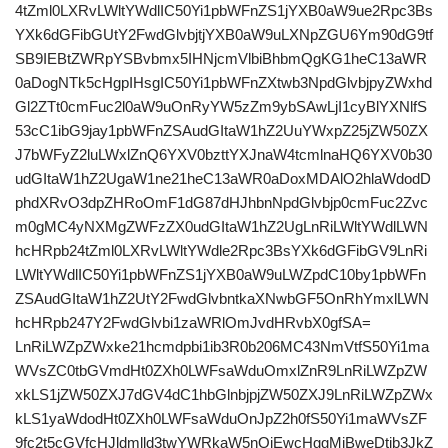
4tZml0LXRvLWltYWdlIC50Yi1pbWFnZS1jYXB0aW9ue2Rpc3Bs
YXk6dGFibGUtY2FwdGlvbjtjYXB0aW9uLXNpZGU6Ym90dG9tf
SB9IEBtZWRpYSBvbmx5IHNjcmVlbiBhbmQgKG1heC13aWR
0aDogNTk5cHgpIHsgIC50Yi1pbWFnZXtwb3NpdGlvbjpyZWxhd
Gl2ZTt0cmFuc2l0aW9uOnRyYW5zZm9ybSAwLjI1cyBlYXNlfS
53cC1ibG9jay1pbWFnZSAudGItaW1hZ2UuYWxpZ25jZW50ZX
J7bWFyZ2luLWxlZnQ6YXV0bzttYXJnaW4tcmlnaHQ6YXV0b30
udGItaW1hZ2UgaW1ne21heC13aWR0aDoxMDAlO2hlaWdodD
phdXRvO3dpZHRoOmF1dG87dHJhbnNpdGlvbjp0cmFuc2Zvc
m0gMC4yNXMgZWFzZX0udGItaW1hZ2UgLnRiLWltYWdlLWN
hcHRpb24tZml0LXRvLWltYWdle2Rpc3BsYXk6dGFibGV9LnRi
LWltYWdlIC50Yi1pbWFnZS1jYXB0aW9uLWZpdC10by1pbWFn
ZSAudGItaW1hZ2UtY2FwdGlvbntkaXNwbGF5OnRhYmxlLWN
hcHRpb247Y2FwdGlvbi1zaWRlOmJvdHRvbX0gfSA=
LnRiLWZpZWxke21hcmdpbi1ib3R0b206MC43NmVtfS50Yi1ma
WVsZC0tbGVmdHt0ZXh0LWFsaWduOmxlZnR9LnRiLWZpZW
xkLS1jZW50ZXJ7dGV4dC1hbGlnbjpjZW50ZXJ9LnRiLWZpZWx
kLS1yaWdodHt0ZXh0LWFsaWduOnJpZ2h0fS50Yi1maWVsZF
9fc2t5cGVfcHJldmlld3twYWRkaW5nOjEwcHggMjBweDtib3JkZ