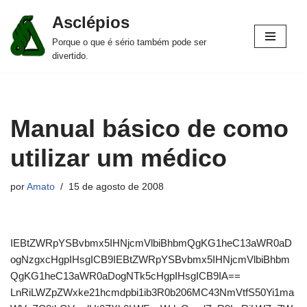
Asclépios
Pular
Porque o que é sério também pode ser
para
divertido.
o
conteúdo
Manual básico de como
utilizar um médico
por
Amato
15 de agosto de 2008
IEBtZWRpYSBvbmx5IHNjcmVlbiBhbmQgKG1heC13aWR0aD
ogNzgxcHgpIHsgICB9IEBtZWRpYSBvbmx5IHNjcmVlbiBhbm
QgKG1heC13aWR0aDogNTk5cHgpIHsgICB9IA==
LnRiLWZpZWxke21hcmdpbi1ib3R0b206MC43NmVtfS50Yi1ma