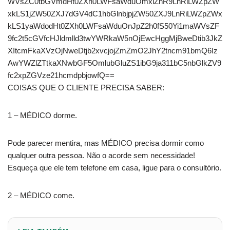
WVsZC0tbGVmdHt0ZXh0LWFsaWduOmxlZnR9LnRiLWZpZW
xkLS1jZW50ZXJ7dGV4dC1hbGlnbjpjZW50ZXJ9LnRiLWZpZWx
kLS1yaWdodHt0ZXh0LWFsaWduOnJpZ2h0fS50Yi1maWVsZF
9fc2t5cGVfcHJldmlld3twYWRkaW5nOjEwcHggMjBweDtib3JkZ
XItcmFkaXVzOjNweDtjb2xvcjojZmZmO2JhY2tncm91bmQ6Iz
AwYWZlZTtkaXNwbGF5OmlubGluZS1ibG9ja311bC5nbGlkZV9
fc2xpZGVze21hcmdpbjowfQ==
COISAS QUE O CLIENTE PRECISA SABER:
1 – MÉDICO dorme.
Pode parecer mentira, mas MÉDICO precisa dormir como
qualquer outra pessoa. Não o acorde sem necessidade!
Esqueça que ele tem telefone em casa, ligue para o consultório.
2 – MÉDICO come.