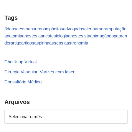
Tags
3d
abscesso
absurdo
adipócitos
advogados
alerta
amor
amputação
anatomia
anestesia
anestesiologia
anestesista
animação
app
apren
der
artigo
artigos
aspirina
assepsia
astronomia
Check-up Virtual
Cirurgia Vascular: Varizes com laser
Consultório Médico
Arquivos