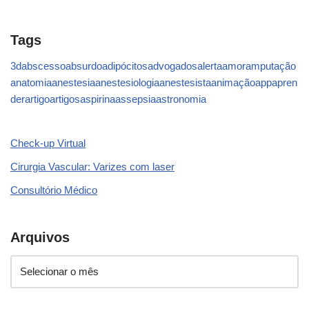
Tags
3d
abscesso
absurdo
adipócitos
advogados
alerta
amor
amputação
anatomia
anestesia
anestesiologia
anestesista
animação
app
apren
der
artigo
artigos
aspirina
assepsia
astronomia
Check-up Virtual
Cirurgia Vascular: Varizes com laser
Consultório Médico
Arquivos