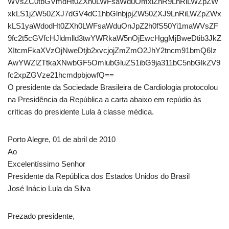
WVsZC0tbGVmdHt0ZXh0LWFsaWduOmxlZnR9LnRiLWZpZW
xkLS1jZW50ZXJ7dGV4dC1hbGlnbjpjZW50ZXJ9LnRiLWZpZWx
kLS1yaWdodHt0ZXh0LWFsaWduOnJpZ2h0fS50Yi1maWVsZF
9fc2t5cGVfcHJldmlld3twYWRkaW5nOjEwcHggMjBweDtib3JkZ
XItcmFkaXVzOjNweDtjb2xvcjojZmZmO2JhY2tncm91bmQ6Iz
AwYWZlZTtkaXNwbGF5OmlubGluZS1ibG9ja311bC5nbGlkZV9
fc2xpZGVze21hcmdpbjowfQ==
O presidente da Sociedade Brasileira de Cardiologia protocolou
na Presidência da República a carta abaixo em repúdio às
críticas do presidente Lula à classe médica.
Porto Alegre, 01 de abril de 2010
Ao
Excelentíssimo Senhor
Presidente da República dos Estados Unidos do Brasil
José Inácio Lula da Silva
Prezado presidente,