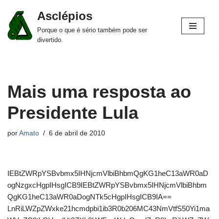
Asclépios
Pular
Porque o que é sério também pode ser
para
divertido.
o
conteúdo
Mais uma resposta ao
Presidente Lula
por
Amato
6 de abril de 2010
IEBtZWRpYSBvbmx5IHNjcmVlbiBhbmQgKG1heC13aWR0aD
ogNzgxcHgpIHsgICB9IEBtZWRpYSBvbmx5IHNjcmVlbiBhbm
QgKG1heC13aWR0aDogNTk5cHgpIHsgICB9IA==
LnRiLWZpZWxke21hcmdpbi1ib3R0b206MC43NmVtfS50Yi1ma