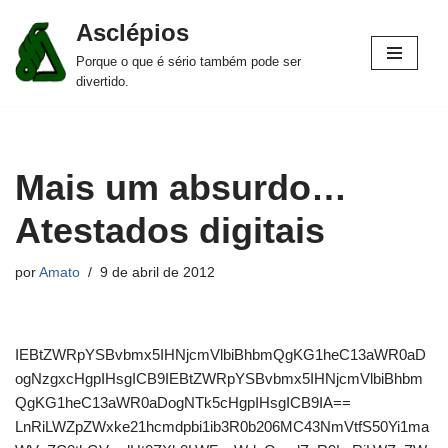
Asclépios
Pular
Porque o que é sério também pode ser
para
divertido.
o
conteúdo
Mais um absurdo…
Atestados digitais
por
Amato
9 de abril de 2012
IEBtZWRpYSBvbmx5IHNjcmVlbiBhbmQgKG1heC13aWR0aD
ogNzgxcHgpIHsgICB9IEBtZWRpYSBvbmx5IHNjcmVlbiBhbm
QgKG1heC13aWR0aDogNTk5cHgpIHsgICB9IA==
LnRiLWZpZWxke21hcmdpbi1ib3R0b206MC43NmVtfS50Yi1ma