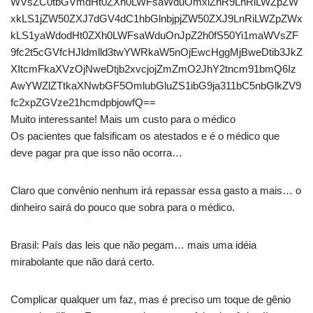
WVsZC0tbGVmdHt0ZXh0LWFsaWduOmxlZnR9LnRiLWZpZW
xkLS1jZW50ZXJ7dGV4dC1hbGlnbjpjZW50ZXJ9LnRiLWZpZWx
kLS1yaWdodHt0ZXh0LWFsaWduOnJpZ2h0fS50Yi1maWVsZF
9fc2t5cGVfcHJldmlld3twYWRkaW5nOjEwcHggMjBweDtib3JkZ
XItcmFkaXVzOjNweDtjb2xvcjojZmZmO2JhY2tncm91bmQ6Iz
AwYWZlZTtkaXNwbGF5OmlubGluZS1ibG9ja311bC5nbGlkZV9
fc2xpZGVze21hcmdpbjowfQ==
Muito interessante! Mais um custo para o médico
Os pacientes que falsificam os atestados e é o médico que
deve pagar pra que isso não ocorra…
Claro que convênio nenhum irá repassar essa gasto a mais… o
dinheiro sairá do pouco que sobra para o médico.
Brasil: País das leis que não pegam… mais uma idéia
mirabolante que não dará certo.
Complicar qualquer um faz, mas é preciso um toque de gênio