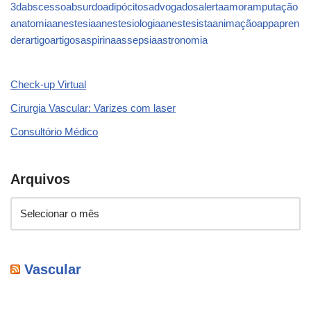
3d
abscesso
absurdo
adipócitos
advogados
alerta
amor
amputação
anatomia
anestesia
anestesiologia
anestesista
animação
app
apren
der
artigo
artigos
aspirina
assepsia
astronomia
Check-up Virtual
Cirurgia Vascular: Varizes com laser
Consultório Médico
Arquivos
Vascular