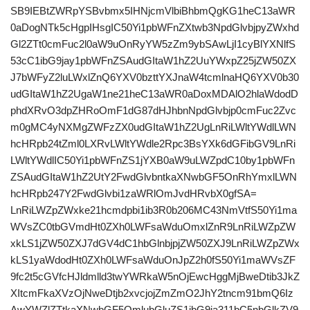
SB9IEBtZWRpYSBvbmx5IHNjcmVlbiBhbmQgKG1heC13aWR
0aDogNTk5cHgpIHsgIC50Yi1pbWFnZXtwb3NpdGlvbjpyZWxhd
Gl2ZTt0cmFuc2l0aW9uOnRyYW5zZm9ybSAwLjI1cyBlYXNlfS
53cC1ibG9jay1pbWFnZSAudGItaW1hZ2UuYWxpZ25jZW50ZX
J7bWFyZ2luLWxlZnQ6YXV0bzttYXJnaW4tcmlnaHQ6YXV0b30
udGItaW1hZ2UgaW1ne21heC13aWR0aDoxMDAlO2hlaWdodD
phdXRvO3dpZHRoOmF1dG87dHJhbnNpdGlvbjp0cmFuc2Zvc
m0gMC4yNXMgZWFzZX0udGItaW1hZ2UgLnRiLWltYWdlLWN
hcHRpb24tZml0LXRvLWltYWdle2Rpc3BsYXk6dGFibGV9LnRi
LWltYWdlIC50Yi1pbWFnZS1jYXB0aW9uLWZpdC10by1pbWFn
ZSAudGItaW1hZ2UtY2FwdGlvbntkaXNwbGF5OnRhYmxlLWN
hcHRpb247Y2FwdGlvbi1zaWRlOmJvdHRvbX0gfSA=
LnRiLWZpZWxke21hcmdpbi1ib3R0b206MC43NmVtfS50Yi1ma
WVsZC0tbGVmdHt0ZXh0LWFsaWduOmxlZnR9LnRiLWZpZW
xkLS1jZW50ZXJ7dGV4dC1hbGlnbjpjZW50ZXJ9LnRiLWZpZWx
kLS1yaWdodHt0ZXh0LWFsaWduOnJpZ2h0fS50Yi1maWVsZF
9fc2t5cGVfcHJldmlld3twYWRkaW5nOjEwcHggMjBweDtib3JkZ
XItcmFkaXVzOjNweDtjb2xvcjojZmZmO2JhY2tncm91bmQ6Iz
AwYWZlZTtkaXNwbGF5OmlubGluZS1ibG9ja311bC5nbGlkZV9