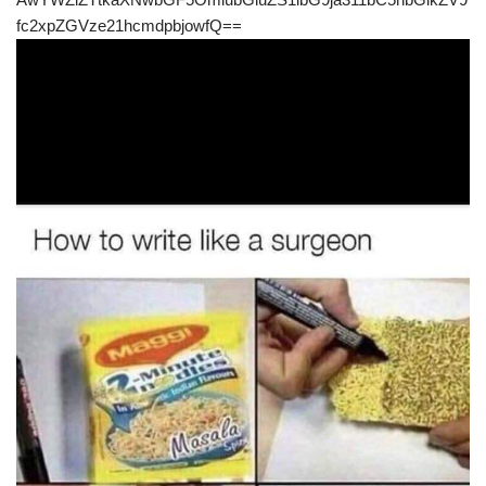
fc2xpZGVze21hcmdpbjowfQ==