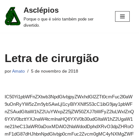
Asclépios
Pular
Porque o que é sério também pode ser
para
divertido.
o
conteúdo
Letra de cirurgião
por
Amato
5 de novembro de 2018
IC50Yi1pbWFnZXtwb3NpdGlvbjpyZWxhdGl2ZTt0cmFuc2l0aW
9uOnRyYW5zZm9ybSAwLjI1cyBlYXNlfS53cC1ibG9jay1pbWF
nZSAudGItaW1hZ2UuYWxpZ25jZW50ZXJ7bWFyZ2luLWxlZnQ
6YXV0bzttYXJnaW4tcmlnaHQ6YXV0b30udGItaW1hZ2UgaW1
ne21heC13aWR0aDoxMDAlO2hlaWdodDphdXRvO3dpZHRoO
mF1dG87dHJhbnNpdGlvbjp0cmFuc2Zvcm0gMC4yNXMgZWF