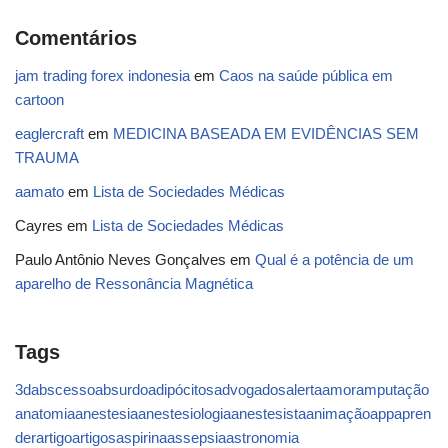
Comentários
jam trading forex indonesia
em
Caos na saúde pública em
cartoon
eaglercraft
em
MEDICINA BASEADA EM EVIDÊNCIAS SEM
TRAUMA
aamato
em
Lista de Sociedades Médicas
Cayres
em
Lista de Sociedades Médicas
Paulo Antônio Neves Gonçalves
em
Qual é a potência de um
aparelho de Ressonância Magnética
Tags
3d
abscesso
absurdo
adipócitos
advogados
alerta
amor
amputação
anatomia
anestesia
anestesiologia
anestesista
animação
app
apren
der
artigo
artigos
aspirina
assepsia
astronomia