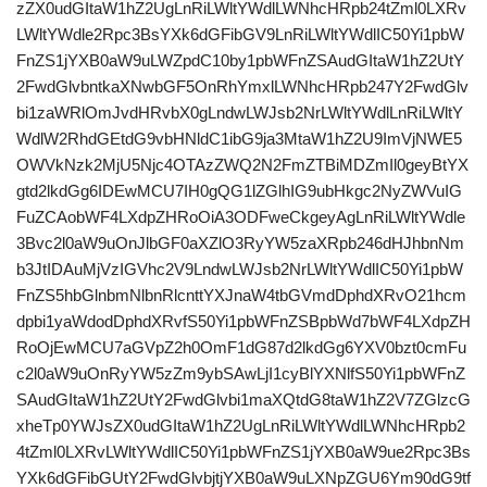
zZX0udGItaW1hZ2UgLnRiLWltYWdlLWNhcHRpb24tZml0LXRv
LWltYWdle2Rpc3BsYXk6dGFibGV9LnRiLWltYWdlIC50Yi1pbW
FnZS1jYXB0aW9uLWZpdC10by1pbWFnZSAudGItaW1hZ2UtY
2FwdGlvbntkaXNwbGF5OnRhYmxlLWNhcHRpb247Y2FwdGlv
bi1zaWRlOmJvdHRvbX0gLndwLWJsb2NrLWltYWdlLnRiLWltY
WdlW2RhdGEtdG9vbHNldC1ibG9ja3MtaW1hZ2U9ImVjNWE5
OWVkNzk2MjU5Njc4OTAzZWQ2N2FmZTBiMDZmIl0geyBtYX
gtd2lkdGg6IDEwMCU7IH0gQG1lZGlhIG9ubHkgc2NyZWVuIG
FuZCAobWF4LXdpZHRoOiA3ODFweCkgeyAgLnRiLWltYWdle
3Bvc2l0aW9uOnJlbGF0aXZlO3RyYW5zaXRpb246dHJhbnNm
b3JtIDAuMjVzIGVhc2V9LndwLWJsb2NrLWltYWdlIC50Yi1pbW
FnZS5hbGlnbmNlbnRlcnttYXJnaW4tbGVmdDphdXRvO21hcm
dpbi1yaWdodDphdXRvfS50Yi1pbWFnZSBpbWd7bWF4LXdpZH
RoOjEwMCU7aGVpZ2h0OmF1dG87d2lkdGg6YXV0bzt0cmFu
c2l0aW9uOnRyYW5zZm9ybSAwLjI1cyBlYXNlfS50Yi1pbWFnZ
SAudGItaW1hZ2UtY2FwdGlvbi1maXQtdG8taW1hZ2V7ZGlzcG
xheTp0YWJsZX0udGItaW1hZ2UgLnRiLWltYWdlLWNhcHRpb2
4tZml0LXRvLWltYWdlIC50Yi1pbWFnZS1jYXB0aW9ue2Rpc3Bs
YXk6dGFibGUtY2FwdGlvbjtjYXB0aW9uLXNpZGU6Ym90dG9tf