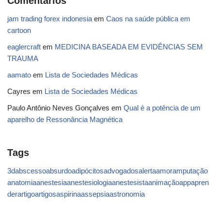
Comentários
jam trading forex indonesia
em
Caos na saúde pública em
cartoon
eaglercraft
em
MEDICINA BASEADA EM EVIDÊNCIAS SEM
TRAUMA
aamato
em
Lista de Sociedades Médicas
Cayres
em
Lista de Sociedades Médicas
Paulo Antônio Neves Gonçalves
em
Qual é a potência de um
aparelho de Ressonância Magnética
Tags
3d
abscesso
absurdo
adipócitos
advogados
alerta
amor
amputação
anatomia
anestesia
anestesiologia
anestesista
animação
app
apren
der
artigo
artigos
aspirina
assepsia
astronomia