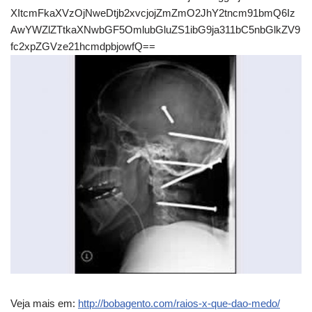
XItcmFkaXVzOjNweDtjb2xvcjojZmZmO2JhY2tncm91bmQ6Iz
AwYWZlZTtkaXNwbGF5OmlubGluZS1ibG9ja311bC5nbGlkZV9
fc2xpZGVze21hcmdpbjowfQ==
Veja mais em:
http://bobagento.com/raios-x-que-dao-medo/