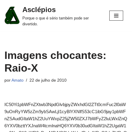
Asclépios
Pular
Porque o que é sério também pode ser
para
divertido.
o
conteúdo
Imagens chocantes:
Raio-X
por
Amato
22 de julho de 2010
IC50Yi1pbWFnZXtwb3NpdGlvbjpyZWxhdGl2ZTt0cmFuc2l0aW
9uOnRyYW5zZm9ybSAwLjI1cyBlYXNlfS53cC1ibG9jay1pbWF
nZSAudGItaW1hZ2UuYWxpZ25jZW50ZXJ7bWFyZ2luLWxlZnQ
6YXV0bzttYXJnaW4tcmlnaHQ6YXV0b30udGItaW1hZ2UgaW1