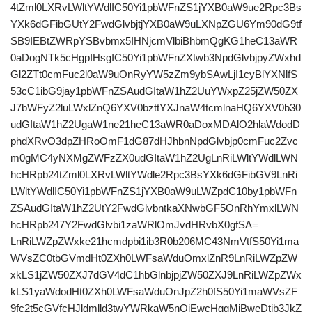
4tZml0LXRvLWltYWdlIC50Yi1pbWFnZS1jYXB0aW9ue2Rpc3Bs
YXk6dGFibGUtY2FwdGlvbjtjYXB0aW9uLXNpZGU6Ym90dG9tf
SB9IEBtZWRpYSBvbmx5IHNjcmVlbiBhbmQgKG1heC13aWR
0aDogNTk5cHgpIHsgIC50Yi1pbWFnZXtwb3NpdGlvbjpyZWxhd
Gl2ZTt0cmFuc2l0aW9uOnRyYW5zZm9ybSAwLjI1cyBlYXNlfS
53cC1ibG9jay1pbWFnZSAudGItaW1hZ2UuYWxpZ25jZW50ZX
J7bWFyZ2luLWxlZnQ6YXV0bzttYXJnaW4tcmlnaHQ6YXV0b30
udGItaW1hZ2UgaW1ne21heC13aWR0aDoxMDAlO2hlaWdodD
phdXRvO3dpZHRoOmF1dG87dHJhbnNpdGlvbjp0cmFuc2Zvc
m0gMC4yNXMgZWFzZX0udGItaW1hZ2UgLnRiLWltYWdlLWN
hcHRpb24tZml0LXRvLWltYWdle2Rpc3BsYXk6dGFibGV9LnRi
LWltYWdlIC50Yi1pbWFnZS1jYXB0aW9uLWZpdC10by1pbWFn
ZSAudGItaW1hZ2UtY2FwdGlvbntkaXNwbGF5OnRhYmxlLWN
hcHRpb247Y2FwdGlvbi1zaWRlOmJvdHRvbX0gfSA=
LnRiLWZpZWxke21hcmdpbi1ib3R0b206MC43NmVtfS50Yi1ma
WVsZC0tbGVmdHt0ZXh0LWFsaWduOmxlZnR9LnRiLWZpZW
xkLS1jZW50ZXJ7dGV4dC1hbGlnbjpjZW50ZXJ9LnRiLWZpZWx
kLS1yaWdodHt0ZXh0LWFsaWduOnJpZ2h0fS50Yi1maWVsZF
9fc2t5cGVfcHJldmlld3twYWRkaW5nOjEwcHggMjBweDtib3JkZ