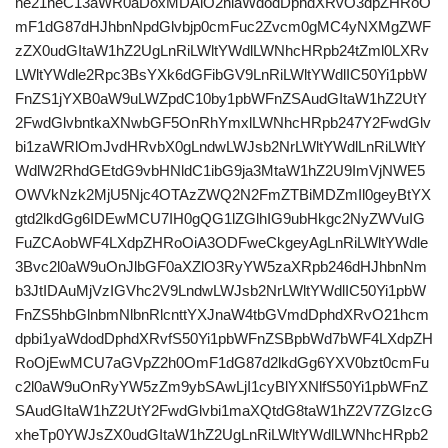
ne21heC13aWR0aDoxMDAlO2hlaWdodDphdXRvO3dpZHRoO
mF1dG87dHJhbnNpdGlvbjp0cmFuc2Zvcm0gMC4yNXMgZWF
zZX0udGItaW1hZ2UgLnRiLWltYWdlLWNhcHRpb24tZml0LXRv
LWltYWdle2Rpc3BsYXk6dGFibGV9LnRiLWltYWdlIC50Yi1pbW
FnZS1jYXB0aW9uLWZpdC10by1pbWFnZSAudGItaW1hZ2UtY
2FwdGlvbntkaXNwbGF5OnRhYmxlLWNhcHRpb247Y2FwdGlv
bi1zaWRlOmJvdHRvbX0gLndwLWJsb2NrLWltYWdlLnRiLWltY
WdlW2RhdGEtdG9vbHNldC1ibG9ja3MtaW1hZ2U9ImVjNWE5
OWVkNzk2MjU5Njc4OTAzZWQ2N2FmZTBiMDZmIl0geyBtYX
gtd2lkdGg6IDEwMCU7IH0gQG1lZGlhIG9ubHkgc2NyZWVuIG
FuZCAobWF4LXdpZHRoOiA3ODFweCkgeyAgLnRiLWltYWdle
3Bvc2l0aW9uOnJlbGF0aXZlO3RyYW5zaXRpb246dHJhbnNm
b3JtIDAuMjVzIGVhc2V9LndwLWJsb2NrLWltYWdlIC50Yi1pbW
FnZS5hbGlnbmNlbnRlcnttYXJnaW4tbGVmdDphdXRvO21hcm
dpbi1yaWdodDphdXRvfS50Yi1pbWFnZSBpbWd7bWF4LXdpZH
RoOjEwMCU7aGVpZ2h0OmF1dG87d2lkdGg6YXV0bzt0cmFu
c2l0aW9uOnRyYW5zZm9ybSAwLjI1cyBlYXNlfS50Yi1pbWFnZ
SAudGItaW1hZ2UtY2FwdGlvbi1maXQtdG8taW1hZ2V7ZGlzcG
xheTp0YWJsZX0udGItaW1hZ2UgLnRiLWltYWdlLWNhcHRpb2