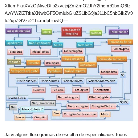
XItcmFkaXVzOjNweDtjb2xvcjojZmZmO2JhY2tncm91bmQ6Iz
AwYWZlZTtkaXNwbGF5OmlubGluZS1ibG9ja311bC5nbGlkZV9
fc2xpZGVze21hcmdpbjowfQ==
Ja vi alguns fluxogramas de escolha de especialidade. Todos