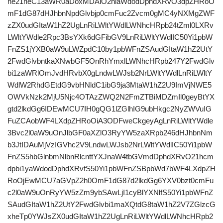
ne21heC13aWR0aDoxMDAlO2hlaWdodDphdXRvO3dpZHRoO
mF1dG87dHJhbnNpdGlvbjp0cmFuc2Zvcm0gMC4yNXMgZWF
zZX0udGItaW1hZ2UgLnRiLWltYWdlLWNhcHRpb24tZml0LXRv
LWltYWdle2Rpc3BsYXk6dGFibGV9LnRiLWltYWdlIC50Yi1pbW
FnZS1jYXB0aW9uLWZpdC10by1pbWFnZSAudGItaW1hZ2UtY
2FwdGlvbntkaXNwbGF5OnRhYmxlLWNhcHRpb247Y2FwdGlv
bi1zaWRlOmJvdHRvbX0gLndwLWJsb2NrLWltYWdlLnRiLWltY
WdlW2RhdGEtdG9vbHNldC1ibG9ja3MtaW1hZ2U9ImVjNWE5
OWVkNzk2MjU5Njc4OTAzZWQ2N2FmZTBiMDZmIl0geyBtYX
gtd2lkdGg6IDEwMCU7IH0gQG1lZGlhIG9ubHkgc2NyZWVuIG
FuZCAobWF4LXdpZHRoOiA3ODFweCkgeyAgLnRiLWltYWdle
3Bvc2l0aW9uOnJlbGF0aXZlO3RyYW5zaXRpb246dHJhbnNm
b3JtIDAuMjVzIGVhc2V9LndwLWJsb2NrLWltYWdlIC50Yi1pbW
FnZS5hbGlnbmNlbnRlcnttYXJnaW4tbGVmdDphdXRvO21hcm
dpbi1yaWdodDphdXRvfS50Yi1pbWFnZSBpbWd7bWF4LXdpZH
RoOjEwMCU7aGVpZ2h0OmF1dG87d2lkdGg6YXV0bzt0cmFu
c2l0aW9uOnRyYW5zZm9ybSAwLjI1cyBlYXNlfS50Yi1pbWFnZ
SAudGItaW1hZ2UtY2FwdGlvbi1maXQtdG8taW1hZ2V7ZGlzcG
xheTp0YWJsZX0udGItaW1hZ2UgLnRiLWltYWdlLWNhcHRpb2