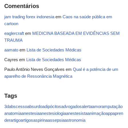
Comentários
jam trading forex indonesia
em
Caos na saúde pública em
cartoon
eaglercraft
em
MEDICINA BASEADA EM EVIDÊNCIAS SEM
TRAUMA
aamato
em
Lista de Sociedades Médicas
Cayres
em
Lista de Sociedades Médicas
Paulo Antônio Neves Gonçalves
em
Qual é a potência de um
aparelho de Ressonância Magnética
Tags
3d
abscesso
absurdo
adipócitos
advogados
alerta
amor
amputação
anatomia
anestesia
anestesiologia
anestesista
animação
app
apren
der
artigo
artigos
aspirina
assepsia
astronomia