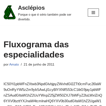
Asclépios
Pular
Porque o que é sério também pode ser
para
divertido.
o
conteúdo
Fluxograma das
especialidades
por
Amato
21 de junho de 2011
IC50Yi1pbWFnZXtwb3NpdGlvbjpyZWxhdGl2ZTt0cmFuc2l0aW
9uOnRyYW5zZm9ybSAwLjI1cyBlYXNlfS53cC1ibG9jay1pbWF
nZSAudGItaW1hZ2UuYWxpZ25jZW50ZXJ7bWFyZ2luLWxlZnQ
6YXV0bzttYXJnaW4tcmlnaHQ6YXV0b30udGItaW1hZ2UgaW1