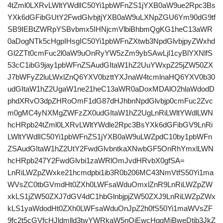
4tZml0LXRvLWltYWdlIC50Yi1pbWFnZS1jYXB0aW9ue2Rpc3Bs
YXk6dGFibGUtY2FwdGlvbjtjYXB0aW9uLXNpZGU6Ym90dG9tf
SB9IEBtZWRpYSBvbmx5IHNjcmVlbiBhbmQgKG1heC13aWR
0aDogNTk5cHgpIHsgIC50Yi1pbWFnZXtwb3NpdGlvbjpyZWxhd
Gl2ZTt0cmFuc2l0aW9uOnRyYW5zZm9ybSAwLjI1cyBlYXNlfS
53cC1ibG9jay1pbWFnZSAudGItaW1hZ2UuYWxpZ25jZW50ZX
J7bWFyZ2luLWxlZnQ6YXV0bzttYXJnaW4tcmlnaHQ6YXV0b30
udGItaW1hZ2UgaW1ne21heC13aWR0aDoxMDAlO2hlaWdodD
phdXRvO3dpZHRoOmF1dG87dHJhbnNpdGlvbjp0cmFuc2Zvc
m0gMC4yNXMgZWFzZX0udGItaW1hZ2UgLnRiLWltYWdlLWN
hcHRpb24tZml0LXRvLWltYWdle2Rpc3BsYXk6dGFibGV9LnRi
LWltYWdlIC50Yi1pbWFnZS1jYXB0aW9uLWZpdC10by1pbWFn
ZSAudGItaW1hZ2UtY2FwdGlvbntkaXNwbGF5OnRhYmxlLWN
hcHRpb247Y2FwdGlvbi1zaWRlOmJvdHRvbX0gfSA=
LnRiLWZpZWxke21hcmdpbi1ib3R0b206MC43NmVtfS50Yi1ma
WVsZC0tbGVmdHt0ZXh0LWFsaWduOmxlZnR9LnRiLWZpZW
xkLS1jZW50ZXJ7dGV4dC1hbGlnbjpjZW50ZXJ9LnRiLWZpZWx
kLS1yaWdodHt0ZXh0LWFsaWduOnJpZ2h0fS50Yi1maWVsZF
9fc2t5cGVfcHJldmlld3twYWRkaW5nOjEwcHggMjBweDtib3JkZ