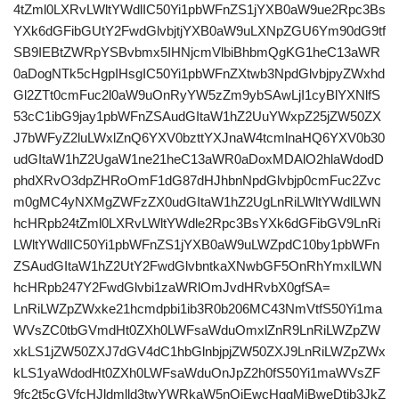
4tZml0LXRvLWltYWdlIC50Yi1pbWFnZS1jYXB0aW9ue2Rpc3Bs
YXk6dGFibGUtY2FwdGlvbjtjYXB0aW9uLXNpZGU6Ym90dG9tf
SB9IEBtZWRpYSBvbmx5IHNjcmVlbiBhbmQgKG1heC13aWR
0aDogNTk5cHgpIHsgIC50Yi1pbWFnZXtwb3NpdGlvbjpyZWxhd
Gl2ZTt0cmFuc2l0aW9uOnRyYW5zZm9ybSAwLjI1cyBlYXNlfS
53cC1ibG9jay1pbWFnZSAudGItaW1hZ2UuYWxpZ25jZW50ZX
J7bWFyZ2luLWxlZnQ6YXV0bzttYXJnaW4tcmlnaHQ6YXV0b30
udGItaW1hZ2UgaW1ne21heC13aWR0aDoxMDAlO2hlaWdodD
phdXRvO3dpZHRoOmF1dG87dHJhbnNpdGlvbjp0cmFuc2Zvc
m0gMC4yNXMgZWFzZX0udGItaW1hZ2UgLnRiLWltYWdlLWN
hcHRpb24tZml0LXRvLWltYWdle2Rpc3BsYXk6dGFibGV9LnRi
LWltYWdlIC50Yi1pbWFnZS1jYXB0aW9uLWZpdC10by1pbWFn
ZSAudGItaW1hZ2UtY2FwdGlvbntkaXNwbGF5OnRhYmxlLWN
hcHRpb247Y2FwdGlvbi1zaWRlOmJvdHRvbX0gfSA=
LnRiLWZpZWxke21hcmdpbi1ib3R0b206MC43NmVtfS50Yi1ma
WVsZC0tbGVmdHt0ZXh0LWFsaWduOmxlZnR9LnRiLWZpZW
xkLS1jZW50ZXJ7dGV4dC1hbGlnbjpjZW50ZXJ9LnRiLWZpZWx
kLS1yaWdodHt0ZXh0LWFsaWduOnJpZ2h0fS50Yi1maWVsZF
9fc2t5cGVfcHJldmlld3twYWRkaW5nOjEwcHggMjBweDtib3JkZ