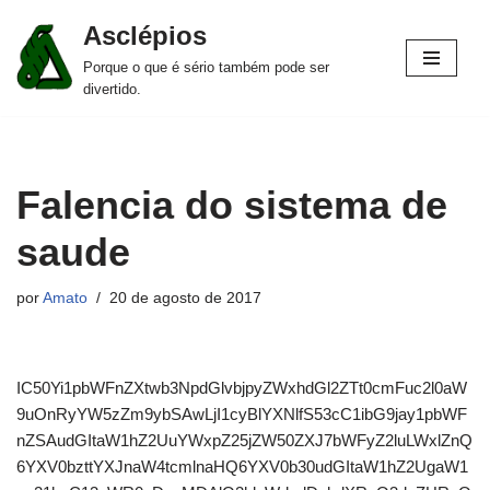
Asclépios
Pular
Porque o que é sério também pode ser
para
divertido.
o
conteúdo
Falencia do sistema de
saude
por
Amato
20 de agosto de 2017
IC50Yi1pbWFnZXtwb3NpdGlvbjpyZWxhdGl2ZTt0cmFuc2l0aW
9uOnRyYW5zZm9ybSAwLjI1cyBlYXNlfS53cC1ibG9jay1pbWF
nZSAudGItaW1hZ2UuYWxpZ25jZW50ZXJ7bWFyZ2luLWxlZnQ
6YXV0bzttYXJnaW4tcmlnaHQ6YXV0b30udGItaW1hZ2UgaW1