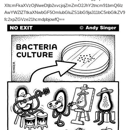
XItcmFkaXVzOjNweDtjb2xvcjojZmZmO2JhY2tncm91bmQ6Iz
AwYWZlZTtkaXNwbGF5OmlubGluZS1ibG9ja311bC5nbGlkZV9
fc2xpZGVze21hcmdpbjowfQ==