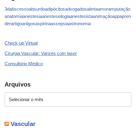
3d
abscesso
absurdo
adipócitos
advogados
alerta
amor
amputação
anatomia
anestesia
anestesiologia
anestesista
animação
app
apren
der
artigo
artigos
aspirina
assepsia
astronomia
Check-up Virtual
Cirurgia Vascular: Varizes com laser
Consultório Médico
Arquivos
Vascular