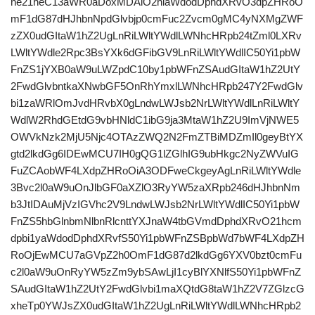
ne21heC13aWR0aDoxMDAlO2hlaWdodDphdXRvO3dpZHRoO
mF1dG87dHJhbnNpdGlvbjp0cmFuc2Zvcm0gMC4yNXMgZWF
zZX0udGItaW1hZ2UgLnRiLWltYWdlLWNhcHRpb24tZml0LXRv
LWltYWdle2Rpc3BsYXk6dGFibGV9LnRiLWltYWdlIC50Yi1pbW
FnZS1jYXB0aW9uLWZpdC10by1pbWFnZSAudGItaW1hZ2UtY
2FwdGlvbntkaXNwbGF5OnRhYmxlLWNhcHRpb247Y2FwdGlv
bi1zaWRlOmJvdHRvbX0gLndwLWJsb2NrLWltYWdlLnRiLWltY
WdlW2RhdGEtdG9vbHNldC1ibG9ja3MtaW1hZ2U9ImVjNWE5
OWVkNzk2MjU5Njc4OTAzZWQ2N2FmZTBiMDZmIl0geyBtYX
gtd2lkdGg6IDEwMCU7IH0gQG1lZGlhIG9ubHkgc2NyZWVuIG
FuZCAobWF4LXdpZHRoOiA3ODFweCkgeyAgLnRiLWltYWdle
3Bvc2l0aW9uOnJlbGF0aXZlO3RyYW5zaXRpb246dHJhbnNm
b3JtIDAuMjVzIGVhc2V9LndwLWJsb2NrLWltYWdlIC50Yi1pbW
FnZS5hbGlnbmNlbnRlcnttYXJnaW4tbGVmdDphdXRvO21hcm
dpbi1yaWdodDphdXRvfS50Yi1pbWFnZSBpbWd7bWF4LXdpZH
RoOjEwMCU7aGVpZ2h0OmF1dG87d2lkdGg6YXV0bzt0cmFu
c2l0aW9uOnRyYW5zZm9ybSAwLjI1cyBlYXNlfS50Yi1pbWFnZ
SAudGItaW1hZ2UtY2FwdGlvbi1maXQtdG8taW1hZ2V7ZGlzcG
xheTp0YWJsZX0udGItaW1hZ2UgLnRiLWltYWdlLWNhcHRpb2