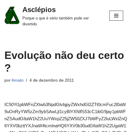
Asclépios
Pular
Porque o que é sério também pode ser
para
divertido.
o
conteúdo
Evolução não deu certo
?
por
Amato
4 de dezembro de 2011
IC50Yi1pbWFnZXtwb3NpdGlvbjpyZWxhdGl2ZTt0cmFuc2l0aW
9uOnRyYW5zZm9ybSAwLjI1cyBlYXNlfS53cC1ibG9jay1pbWF
nZSAudGItaW1hZ2UuYWxpZ25jZW50ZXJ7bWFyZ2luLWxlZnQ
6YXV0bzttYXJnaW4tcmlnaHQ6YXV0b30udGItaW1hZ2UgaW1