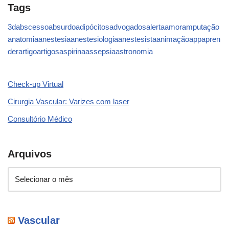
Tags
3d
abscesso
absurdo
adipócitos
advogados
alerta
amor
amputação
anatomia
anestesia
anestesiologia
anestesista
animação
app
apren
der
artigo
artigos
aspirina
assepsia
astronomia
Check-up Virtual
Cirurgia Vascular: Varizes com laser
Consultório Médico
Arquivos
Vascular