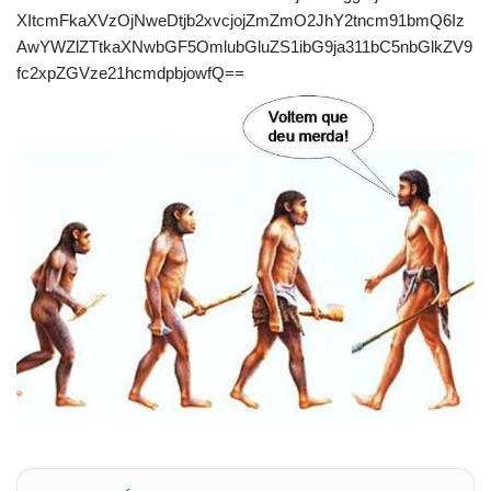
XItcmFkaXVzOjNweDtjb2xvcjojZmZmO2JhY2tncm91bmQ6Iz
AwYWZlZTtkaXNwbGF5OmlubGluZS1ibG9ja311bC5nbGlkZV9
fc2xpZGVze21hcmdpbjowfQ==