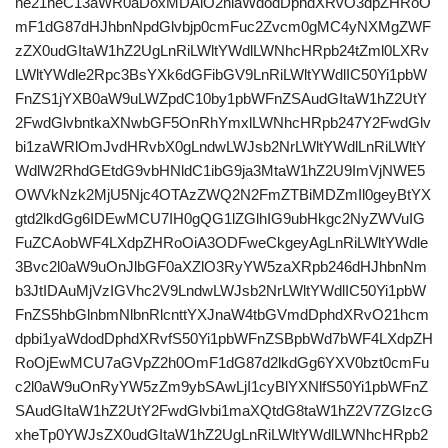
ne21heC13aWR0aDoxMDAlO2hlaWdodDphdXRvO3dpZHRoO
mF1dG87dHJhbnNpdGlvbjp0cmFuc2Zvcm0gMC4yNXMgZWF
zZX0udGItaW1hZ2UgLnRiLWltYWdlLWNhcHRpb24tZml0LXRv
LWltYWdle2Rpc3BsYXk6dGFibGV9LnRiLWltYWdlIC50Yi1pbW
FnZS1jYXB0aW9uLWZpdC10by1pbWFnZSAudGItaW1hZ2UtY
2FwdGlvbntkaXNwbGF5OnRhYmxlLWNhcHRpb247Y2FwdGlv
bi1zaWRlOmJvdHRvbX0gLndwLWJsb2NrLWltYWdlLnRiLWltY
WdlW2RhdGEtdG9vbHNldC1ibG9ja3MtaW1hZ2U9ImVjNWE5
OWVkNzk2MjU5Njc4OTAzZWQ2N2FmZTBiMDZmIl0geyBtYX
gtd2lkdGg6IDEwMCU7IH0gQG1lZGlhIG9ubHkgc2NyZWVuIG
FuZCAobWF4LXdpZHRoOiA3ODFweCkgeyAgLnRiLWltYWdle
3Bvc2l0aW9uOnJlbGF0aXZlO3RyYW5zaXRpb246dHJhbnNm
b3JtIDAuMjVzIGVhc2V9LndwLWJsb2NrLWltYWdlIC50Yi1pbW
FnZS5hbGlnbmNlbnRlcnttYXJnaW4tbGVmdDphdXRvO21hcm
dpbi1yaWdodDphdXRvfS50Yi1pbWFnZSBpbWd7bWF4LXdpZH
RoOjEwMCU7aGVpZ2h0OmF1dG87d2lkdGg6YXV0bzt0cmFu
c2l0aW9uOnRyYW5zZm9ybSAwLjI1cyBlYXNlfS50Yi1pbWFnZ
SAudGItaW1hZ2UtY2FwdGlvbi1maXQtdG8taW1hZ2V7ZGlzcG
xheTp0YWJsZX0udGItaW1hZ2UgLnRiLWltYWdlLWNhcHRpb2