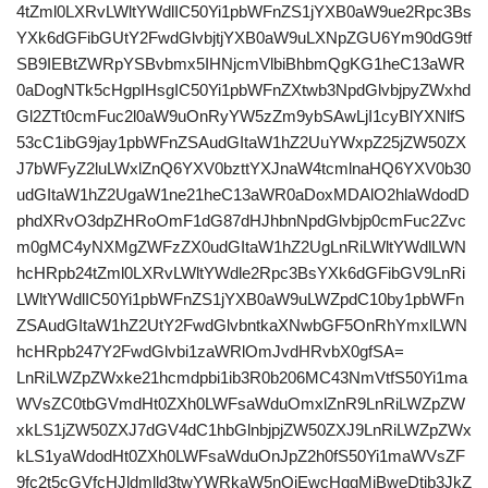
4tZml0LXRvLWltYWdlIC50Yi1pbWFnZS1jYXB0aW9ue2Rpc3Bs
YXk6dGFibGUtY2FwdGlvbjtjYXB0aW9uLXNpZGU6Ym90dG9tf
SB9IEBtZWRpYSBvbmx5IHNjcmVlbiBhbmQgKG1heC13aWR
0aDogNTk5cHgpIHsgIC50Yi1pbWFnZXtwb3NpdGlvbjpyZWxhd
Gl2ZTt0cmFuc2l0aW9uOnRyYW5zZm9ybSAwLjI1cyBlYXNlfS
53cC1ibG9jay1pbWFnZSAudGItaW1hZ2UuYWxpZ25jZW50ZX
J7bWFyZ2luLWxlZnQ6YXV0bzttYXJnaW4tcmlnaHQ6YXV0b30
udGItaW1hZ2UgaW1ne21heC13aWR0aDoxMDAlO2hlaWdodD
phdXRvO3dpZHRoOmF1dG87dHJhbnNpdGlvbjp0cmFuc2Zvc
m0gMC4yNXMgZWFzZX0udGItaW1hZ2UgLnRiLWltYWdlLWN
hcHRpb24tZml0LXRvLWltYWdle2Rpc3BsYXk6dGFibGV9LnRi
LWltYWdlIC50Yi1pbWFnZS1jYXB0aW9uLWZpdC10by1pbWFn
ZSAudGItaW1hZ2UtY2FwdGlvbntkaXNwbGF5OnRhYmxlLWN
hcHRpb247Y2FwdGlvbi1zaWRlOmJvdHRvbX0gfSA=
LnRiLWZpZWxke21hcmdpbi1ib3R0b206MC43NmVtfS50Yi1ma
WVsZC0tbGVmdHt0ZXh0LWFsaWduOmxlZnR9LnRiLWZpZW
xkLS1jZW50ZXJ7dGV4dC1hbGlnbjpjZW50ZXJ9LnRiLWZpZWx
kLS1yaWdodHt0ZXh0LWFsaWduOnJpZ2h0fS50Yi1maWVsZF
9fc2t5cGVfcHJldmlld3twYWRkaW5nOjEwcHggMjBweDtib3JkZ