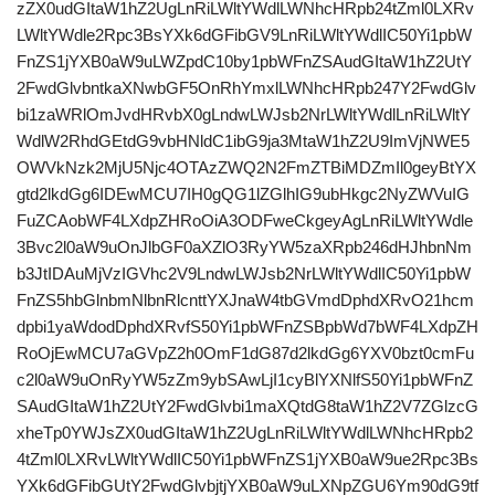
zZX0udGItaW1hZ2UgLnRiLWltYWdlLWNhcHRpb24tZml0LXRv
LWltYWdle2Rpc3BsYXk6dGFibGV9LnRiLWltYWdlIC50Yi1pbW
FnZS1jYXB0aW9uLWZpdC10by1pbWFnZSAudGItaW1hZ2UtY
2FwdGlvbntkaXNwbGF5OnRhYmxlLWNhcHRpb247Y2FwdGlv
bi1zaWRlOmJvdHRvbX0gLndwLWJsb2NrLWltYWdlLnRiLWltY
WdlW2RhdGEtdG9vbHNldC1ibG9ja3MtaW1hZ2U9ImVjNWE5
OWVkNzk2MjU5Njc4OTAzZWQ2N2FmZTBiMDZmIl0geyBtYX
gtd2lkdGg6IDEwMCU7IH0gQG1lZGlhIG9ubHkgc2NyZWVuIG
FuZCAobWF4LXdpZHRoOiA3ODFweCkgeyAgLnRiLWltYWdle
3Bvc2l0aW9uOnJlbGF0aXZlO3RyYW5zaXRpb246dHJhbnNm
b3JtIDAuMjVzIGVhc2V9LndwLWJsb2NrLWltYWdlIC50Yi1pbW
FnZS5hbGlnbmNlbnRlcnttYXJnaW4tbGVmdDphdXRvO21hcm
dpbi1yaWdodDphdXRvfS50Yi1pbWFnZSBpbWd7bWF4LXdpZH
RoOjEwMCU7aGVpZ2h0OmF1dG87d2lkdGg6YXV0bzt0cmFu
c2l0aW9uOnRyYW5zZm9ybSAwLjI1cyBlYXNlfS50Yi1pbWFnZ
SAudGItaW1hZ2UtY2FwdGlvbi1maXQtdG8taW1hZ2V7ZGlzcG
xheTp0YWJsZX0udGItaW1hZ2UgLnRiLWltYWdlLWNhcHRpb2
4tZml0LXRvLWltYWdlIC50Yi1pbWFnZS1jYXB0aW9ue2Rpc3Bs
YXk6dGFibGUtY2FwdGlvbjtjYXB0aW9uLXNpZGU6Ym90dG9tf