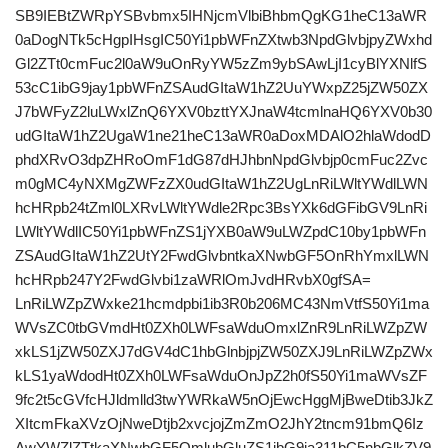
SB9IEBtZWRpYSBvbmx5IHNjcmVlbiBhbmQgKG1heC13aWR
0aDogNTk5cHgpIHsgIC50Yi1pbWFnZXtwb3NpdGlvbjpyZWxhd
Gl2ZTt0cmFuc2l0aW9uOnRyYW5zZm9ybSAwLjI1cyBlYXNlfS
53cC1ibG9jay1pbWFnZSAudGItaW1hZ2UuYWxpZ25jZW50ZX
J7bWFyZ2luLWxlZnQ6YXV0bzttYXJnaW4tcmlnaHQ6YXV0b30
udGItaW1hZ2UgaW1ne21heC13aWR0aDoxMDAlO2hlaWdodD
phdXRvO3dpZHRoOmF1dG87dHJhbnNpdGlvbjp0cmFuc2Zvc
m0gMC4yNXMgZWFzZX0udGItaW1hZ2UgLnRiLWltYWdlLWN
hcHRpb24tZml0LXRvLWltYWdle2Rpc3BsYXk6dGFibGV9LnRi
LWltYWdlIC50Yi1pbWFnZS1jYXB0aW9uLWZpdC10by1pbWFn
ZSAudGItaW1hZ2UtY2FwdGlvbntkaXNwbGF5OnRhYmxlLWN
hcHRpb247Y2FwdGlvbi1zaWRlOmJvdHRvbX0gfSA=
LnRiLWZpZWxke21hcmdpbi1ib3R0b206MC43NmVtfS50Yi1ma
WVsZC0tbGVmdHt0ZXh0LWFsaWduOmxlZnR9LnRiLWZpZW
xkLS1jZW50ZXJ7dGV4dC1hbGlnbjpjZW50ZXJ9LnRiLWZpZWx
kLS1yaWdodHt0ZXh0LWFsaWduOnJpZ2h0fS50Yi1maWVsZF
9fc2t5cGVfcHJldmlld3twYWRkaW5nOjEwcHggMjBweDtib3JkZ
XItcmFkaXVzOjNweDtjb2xvcjojZmZmO2JhY2tncm91bmQ6Iz
AwYWZlZTtkaXNwbGF5OmlubGluZS1ibG9ja311bC5nbGlkZV9