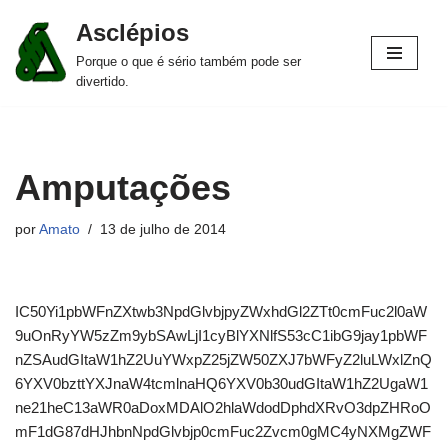
Asclépios
Pular
Porque o que é sério também pode ser
para
divertido.
o
conteúdo
Amputações
por
Amato
13 de julho de 2014
IC50Yi1pbWFnZXtwb3NpdGlvbjpyZWxhdGl2ZTt0cmFuc2l0aW
9uOnRyYW5zZm9ybSAwLjI1cyBlYXNlfS53cC1ibG9jay1pbWF
nZSAudGItaW1hZ2UuYWxpZ25jZW50ZXJ7bWFyZ2luLWxlZnQ
6YXV0bzttYXJnaW4tcmlnaHQ6YXV0b30udGItaW1hZ2UgaW1
ne21heC13aWR0aDoxMDAlO2hlaWdodDphdXRvO3dpZHRoO
mF1dG87dHJhbnNpdGlvbjp0cmFuc2Zvcm0gMC4yNXMgZWF