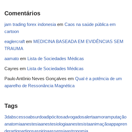
Comentários
jam trading forex indonesia
em
Caos na saúde pública em
cartoon
eaglercraft
em
MEDICINA BASEADA EM EVIDÊNCIAS SEM
TRAUMA
aamato
em
Lista de Sociedades Médicas
Cayres
em
Lista de Sociedades Médicas
Paulo Antônio Neves Gonçalves
em
Qual é a potência de um
aparelho de Ressonância Magnética
Tags
3d
abscesso
absurdo
adipócitos
advogados
alerta
amor
amputação
anatomia
anestesia
anestesiologia
anestesista
animação
app
apren
der
artigo
artigos
aspirina
assepsia
astronomia