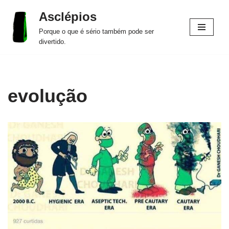
Asclépios
Pular
Porque o que é sério também pode ser
para
divertido.
o
conteúdo
evolução