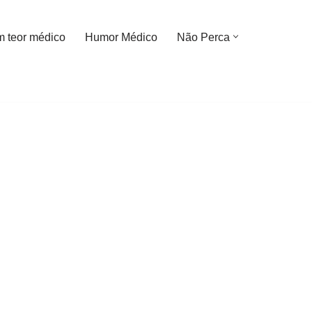
m teor médico
Humor Médico
Não Perca