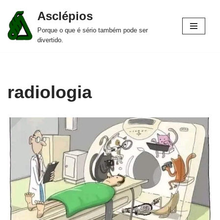
Asclépios
Pular
Porque o que é sério também pode ser
para
divertido.
o
conteúdo
radiologia