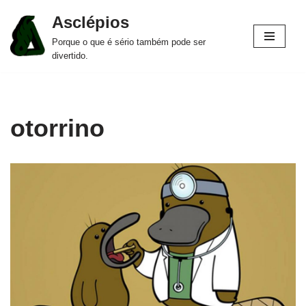
Asclépios
Pular
Porque o que é sério também pode ser
para
divertido.
o
conteúdo
otorrino