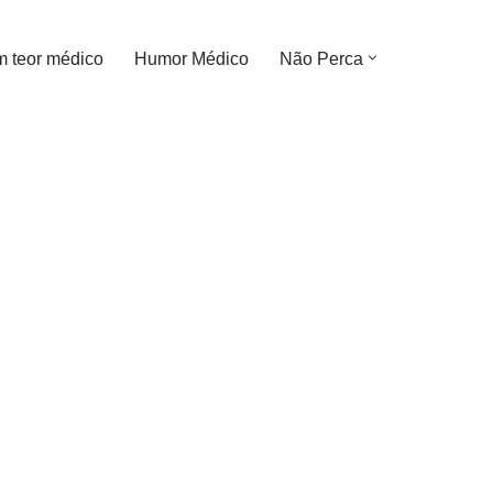
m teor médico
Humor Médico
Não Perca