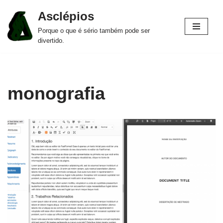
Asclépios
Pular
Porque o que é sério também pode ser
para
divertido.
o
conteúdo
monografia