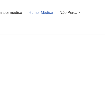
m teor médico
Humor Médico
Não Perca