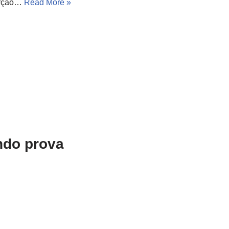
torção…
Read More »
ndo prova