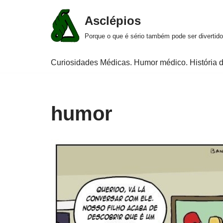
Asclépios
Pular
Porque o que é sério também pode ser divertido
para
o
Curiosidades Médicas. Humor médico. História d
conteúdo
humor