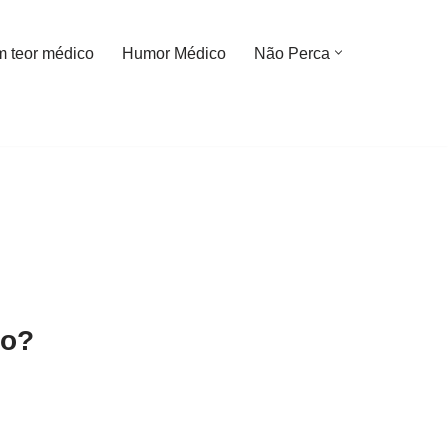
m teor médico
Humor Médico
Não Perca
do?