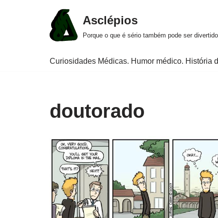
Asclépios
Pular
Porque o que é sério também pode ser divertido
para
o
Curiosidades Médicas. Humor médico. História d
conteúdo
doutorado