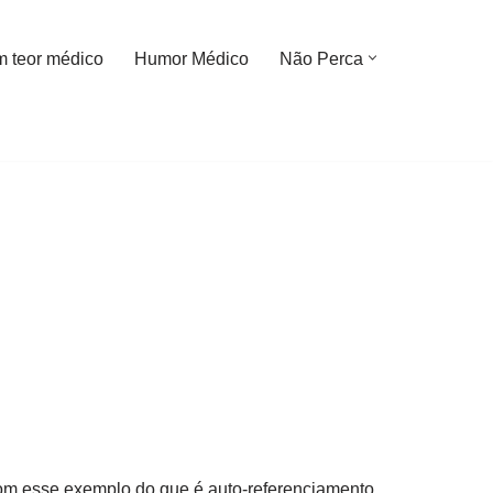
m teor médico
Humor Médico
Não Perca
com esse exemplo do que é auto-referenciamento