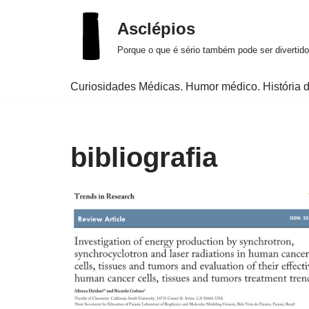
Asclépios
Pular
Porque o que é sério também pode ser divertido
para
o
Curiosidades Médicas. Humor médico. História d
conteúdo
bibliografia