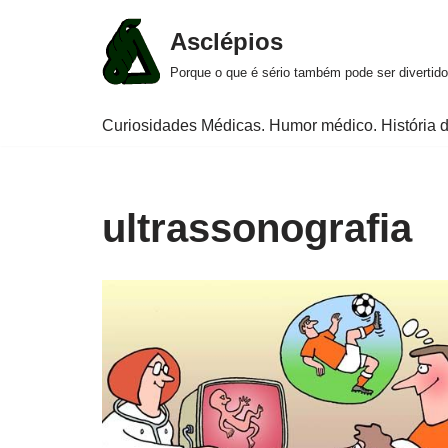
Asclépios
Pular
Porque o que é sério também pode ser divertido
para
o
Curiosidades Médicas. Humor médico. História d
conteúdo
ultrassonografia