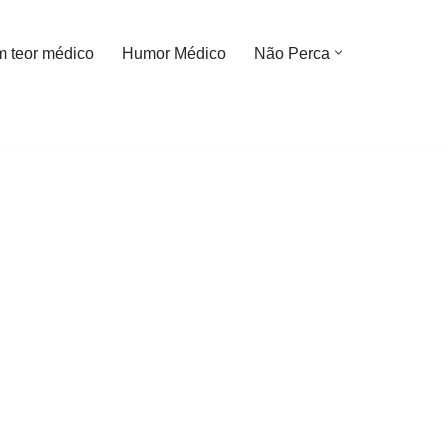
m teor médico
Humor Médico
Não Perca