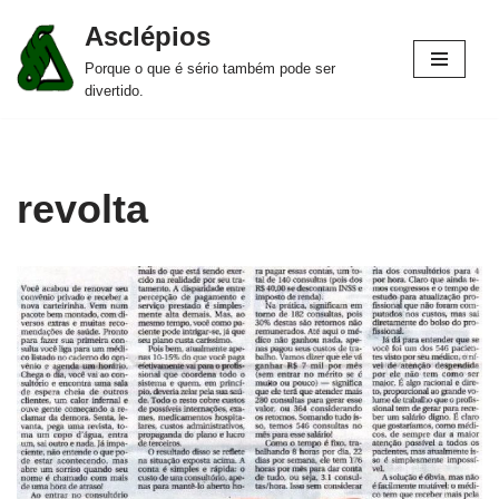
Asclépios
Pular
Porque o que é sério também pode ser
para
divertido.
o
conteúdo
revolta