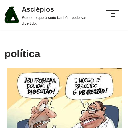
Asclépios
Pular
Porque o que é sério também pode ser
para
divertido.
o
conteúdo
política