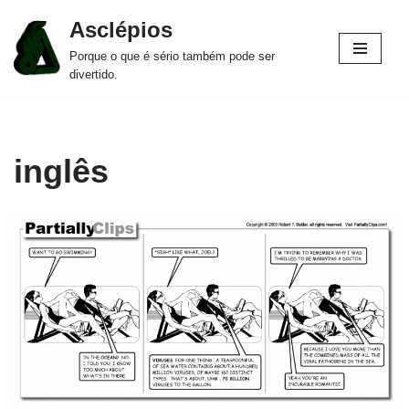
Asclépios
Pular
Porque o que é sério também pode ser
para
divertido.
o
conteúdo
inglês