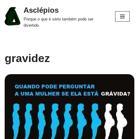
Asclépios
Pular
Porque o que é sério também pode ser
para
divertido.
o
conteúdo
gravidez