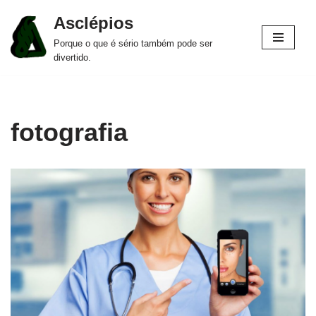
Asclépios
Pular
Porque o que é sério também pode ser
para
divertido.
o
conteúdo
fotografia