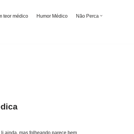
m teor médico
Humor Médico
Não Perca
édica
o li ainda, mas folheando parece bem