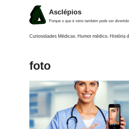
Asclépios
Pular
Porque o que é sério também pode ser divertido
para
o
Curiosidades Médicas. Humor médico. História d
conteúdo
foto