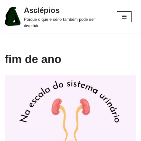
Asclépios
Pular
Porque o que é sério também pode ser
para
divertido.
o
conteúdo
fim de ano