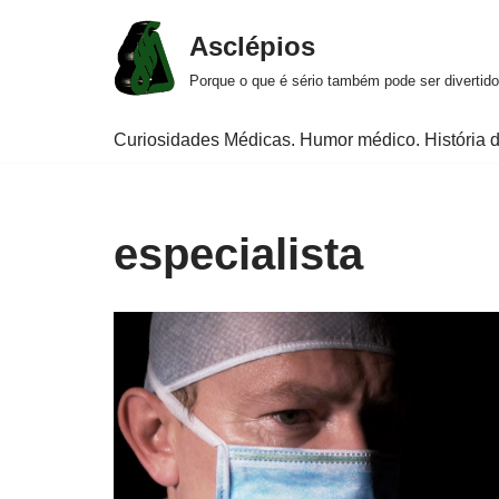
Asclépios
Pular
Porque o que é sério também pode ser divertido
para
o
Curiosidades Médicas. Humor médico. História d
conteúdo
especialista