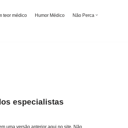
m teor médico
Humor Médico
Não Perca
dos especialistas
em uma versão anterior aqui no site. Não