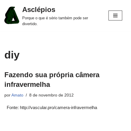
Asclépios
Pular
Porque o que é sério também pode ser
para
divertido.
o
conteúdo
diy
Fazendo sua própria câmera
infravermelha
por
Amato
8 de novembro de 2012
Fonte: http://vascular.pro/camera-infravermelha