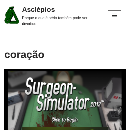
Asclépios
Pular
Porque o que é sério também pode ser
para
divertido.
o
conteúdo
coração