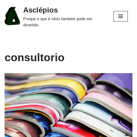
Asclépios
Pular
Porque o que é sério também pode ser
para
divertido.
o
conteúdo
consultorio