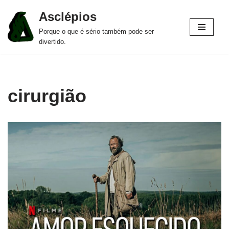
Asclépios
Pular
Porque o que é sério também pode ser
para
divertido.
o
conteúdo
cirurgião