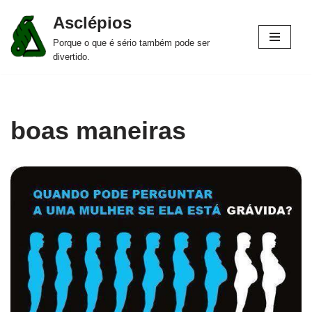
Asclépios
Pular
Porque o que é sério também pode ser
para
divertido.
o
conteúdo
boas maneiras