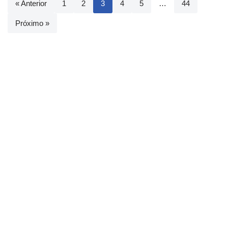
« Anterior
1
2
3
4
5
…
44
Próximo »